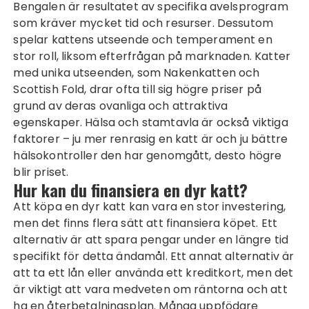
Bengalen är resultatet av specifika avelsprogram
som kräver mycket tid och resurser. Dessutom
spelar kattens utseende och temperament en
stor roll, liksom efterfrågan på marknaden. Katter
med unika utseenden, som Nakenkatten och
Scottish Fold, drar ofta till sig högre priser på
grund av deras ovanliga och attraktiva
egenskaper. Hälsa och stamtavla är också viktiga
faktorer – ju mer renrasig en katt är och ju bättre
hälsokontroller den har genomgått, desto högre
blir priset.
Hur kan du finansiera en dyr katt?
Att köpa en dyr katt kan vara en stor investering,
men det finns flera sätt att finansiera köpet. Ett
alternativ är att spara pengar under en längre tid
specifikt för detta ändamål. Ett annat alternativ är
att ta ett lån eller använda ett kreditkort, men det
är viktigt att vara medveten om räntorna och att
ha en återbetalningsplan. Många uppfödare