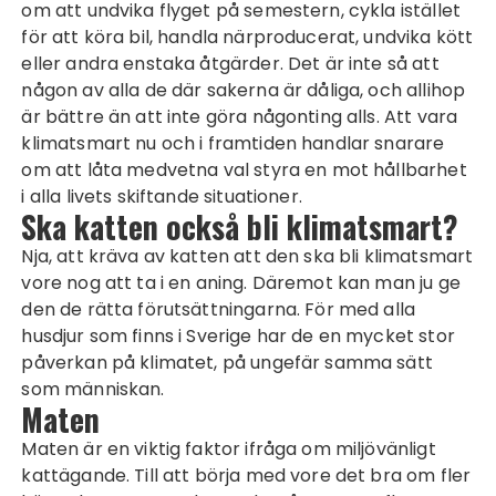
om att undvika flyget på semestern, cykla istället
för att köra bil, handla närproducerat, undvika kött
eller andra enstaka åtgärder. Det är inte så att
någon av alla de där sakerna är dåliga, och allihop
är bättre än att inte göra någonting alls. Att vara
klimatsmart nu och i framtiden handlar snarare
om att låta medvetna val styra en mot hållbarhet
i alla livets skiftande situationer.
Ska katten också bli klimatsmart?
Nja, att kräva av katten att den ska bli klimatsmart
vore nog att ta i en aning. Däremot kan man ju ge
den de rätta förutsättningarna. För med alla
husdjur som finns i Sverige har de en
mycket stor
påverkan på klimatet
, på ungefär samma sätt
som människan.
Maten
Maten är en viktig faktor ifråga om miljövänligt
kattägande. Till att börja med vore det bra om fler