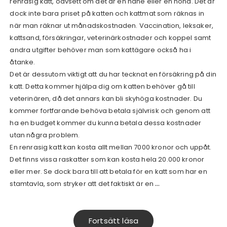
renrasig katt, oavsett om det är en hane eller en hona. Det är
dock inte bara priset på katten och kattmat som räknas in
när man räknar ut månadskostnaden. Vaccination, leksaker,
kattsand, försäkringar, veterinärkostnader och koppel samt
andra utgifter behöver man som kattägare också ha i
åtanke.
Det är dessutom viktigt att du har tecknat en försäkring på din
katt. Detta kommer hjälpa dig om katten behöver gå till
veterinären, då det annars kan bli skyhöga kostnader. Du
kommer fortfarande behöva betala självrisk och genom att
ha en budget kommer du kunna betala dessa kostnader
utan några problem.
En renrasig katt kan kosta allt mellan 7000 kronor och uppåt.
Det finns vissa raskatter som kan kosta hela 20.000 kronor
eller mer. Se dock bara till att betala för en katt som har en
…
stamtavla, som stryker att det faktiskt är en
Fortsätt läsa