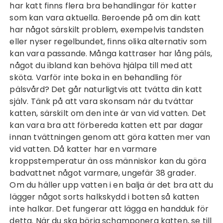
har katt finns flera bra behandlingar för katter
som kan vara aktuella. Beroende på om din katt
har något särskilt problem, exempelvis tandsten
eller nyser regelbundet, finns olika alternativ som
kan vara passande. Många kattraser har lång päls,
något du ibland kan behöva hjälpa till med att
sköta. Varför inte boka in en behandling för
pälsvård? Det går naturligtvis att tvätta din katt
själv. Tänk på att vara skonsam när du tvättar
katten, särskilt om den inte är van vid vatten. Det
kan vara bra att förbereda katten ett par dagar
innan tvättningen genom att göra katten mer van
vid vatten. Då katter har en varmare
kroppstemperatur än oss människor kan du göra
badvattnet något varmare, ungefär 38 grader.
Om du häller upp vatten i en balja är det bra att du
lägger något sorts halkskydd i botten så katten
inte halkar. Det fungerar att lägga en handduk för
detta. När du ska börja schamponera katten, se till