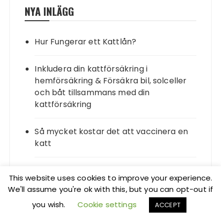
NYA INLÄGG
Hur Fungerar ett Kattlån?
Inkludera din kattförsäkring i
hemförsäkring & Försäkra bil, solceller
och båt tillsammans med din
kattförsäkring
Så mycket kostar det att vaccinera en
katt
Världens 5 dyraste katter → en
This website uses cookies to improve your experience.
komplett lista!
We'll assume you're ok with this, but you can opt-out if
you wish.
Cookie settings
ACCEPT
Allt om norska skogkatter