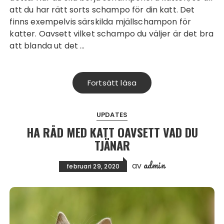
att du har rätt sorts schampo för din katt. Det
finns exempelvis särskilda mjällschampon för
katter. Oavsett vilket schampo du väljer är det bra
att blanda ut det …
Fortsätt läsa
UPDATES
HA RÅD MED KATT OAVSETT VAD DU
TJÄNAR
admin
av
februari 29, 2020