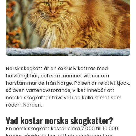
Norsk skogkatt är en exklusiv kattras med
halvlångt hår, och som namnet vittnar om
härstammar de från Norge. Pälsen är relativt tjock,
så även vattenavstötande, vilket innebär att
norska skogkatter trivs väl i de kalla klimat som
råder i Norden.
Vad kostar norska skogkatter?
En norsk skogkatt kostar cirka 7 000 till 10 000
kronor såvida de har rätt utseende samt en