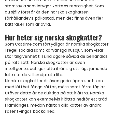
stamtavla som intygar kattens renrasighet. Som
du själv förstår är den norska skogkatten
förhållandevis påkostad, men det finns även fler
kattraser som är dyra
.
Hur beter sig norska skogkatter?
Som
Cattime.com
förtydligar är norska skogkatter
i regel sociala samt kärvänliga husdjur, som visar
stor tillgivenhet till sina ägare såvida de behandlas
på rätt sätt. Norska skogkatter är även
intelligenta, och ger ofta ifrån sig ett lågt jamande
läte när de vill småprata lite.
Norska skogkatter är även goda jägare, och kan
med lätthet fånga råttor, möss samt färre fåglar.
Utöver detta är de duktiga på att klättra. Norska
skogkatter kan exempelvis klättra nedför ett träd
framlänges, medan nästan alla katter av andra
raser tvingas backa ned.